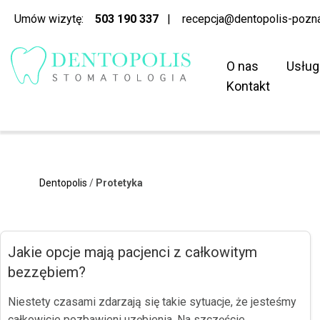
Umów wizytę:
503 190 337
|
recepcja@dentopolis-pozna
O nas
Usług
Kontakt
Dentopolis
/
Protetyka
Jakie opcje mają pacjenci z całkowitym
bezzębiem?
Niestety czasami zdarzają się takie sytuacje, że jesteśmy
całkowicie pozbawieni uzębienia. Na szczęście