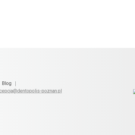
Blog
cepcja@dentopolis-poznan.pl