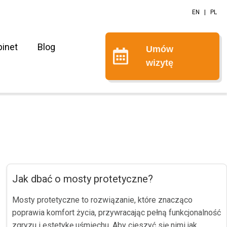
EN
|
PL
binet
Blog
Umów
wizytę
Jak dbać o mosty protetyczne?
Mosty protetyczne to rozwiązanie, które znacząco
poprawia komfort życia, przywracając pełną funkcjonalność
zgryzu i estetykę uśmiechu. Aby cieszyć się nimi jak