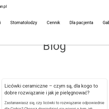
n.pl
i
Stomatolodzy
Cennik
Dla pacjenta
Ga
Blog
Licówki ceramiczne – czym są, dla kogo to
dobre rozwiązanie i jak je pielęgnować?
Zastanawiasz się, czy licówki to rozwiązanie odpowiednie
dla Ciebie? Chcesz dowiedzieć się więcej o tym, jak