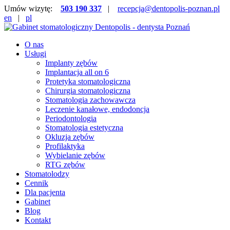
Umów wizytę:
503 190 337
|
recepcja@dentopolis-poznan.pl
en
|
pl
O nas
Usługi
Implanty zębów
Implantacja all on 6
Protetyka stomatologiczna
Chirurgia stomatologiczna
Stomatologia zachowawcza
Leczenie kanałowe, endodoncja
Periodontologia
Stomatologia estetyczna
Okluzja zębów
Profilaktyka
Wybielanie zębów
RTG zębów
Stomatolodzy
Cennik
Dla pacjenta
Gabinet
Blog
Kontakt