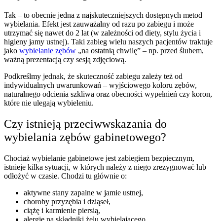
Tak – to obecnie jedna z najskuteczniejszych dostępnych metod
wybielania. Efekt jest zauważalny od razu po zabiegu i może
utrzymać się nawet do 2 lat (w zależności od diety, stylu życia i
higieny jamy ustnej). Taki zabieg wielu naszych pacjentów traktuje
jako
wybielanie zębów
„na ostatnią chwilę” – np. przed ślubem,
ważną prezentacją czy sesją zdjęciową.
Podkreślmy jednak, że skuteczność zabiegu zależy też od
indywidualnych uwarunkowań – wyjściowego koloru zębów,
naturalnego odcienia szkliwa oraz obecności wypełnień czy koron,
które nie ulegają wybieleniu.
Czy istnieją przeciwwskazania do
wybielania zębów gabinetowego?
Chociaż wybielanie gabinetowe jest zabiegiem bezpiecznym,
istnieje kilka sytuacji, w których należy z niego zrezygnować lub
odłożyć w czasie. Chodzi tu głównie o:
aktywne stany zapalne w jamie ustnej,
choroby przyzębia i dziąseł,
ciążę i karmienie piersią,
alergię na składniki żelu wybielającego,