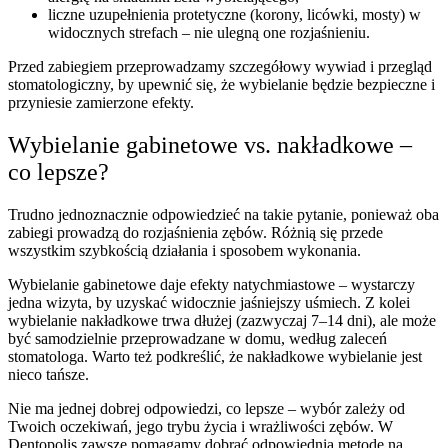
liczne uzupełnienia protetyczne (korony, licówki, mosty) w
widocznych strefach – nie ulegną one rozjaśnieniu.
Przed zabiegiem przeprowadzamy szczegółowy wywiad i przegląd
stomatologiczny, by upewnić się, że wybielanie będzie bezpieczne i
przyniesie zamierzone efekty.
Wybielanie gabinetowe vs. nakładkowe –
co lepsze?
Trudno jednoznacznie odpowiedzieć na takie pytanie, ponieważ oba
zabiegi prowadzą do rozjaśnienia zębów. Różnią się przede
wszystkim szybkością działania i sposobem wykonania.
Wybielanie gabinetowe daje efekty natychmiastowe – wystarczy
jedna wizyta, by uzyskać widocznie jaśniejszy uśmiech. Z kolei
wybielanie nakładkowe trwa dłużej (zazwyczaj 7–14 dni), ale może
być samodzielnie przeprowadzane w domu, według zaleceń
stomatologa. Warto też podkreślić, że nakładkowe wybielanie jest
nieco tańsze.
Nie ma jednej dobrej odpowiedzi, co lepsze – wybór zależy od
Twoich oczekiwań, jego trybu życia i wrażliwości zębów. W
Dentopolis zawsze pomagamy dobrać odpowiednią metodę na