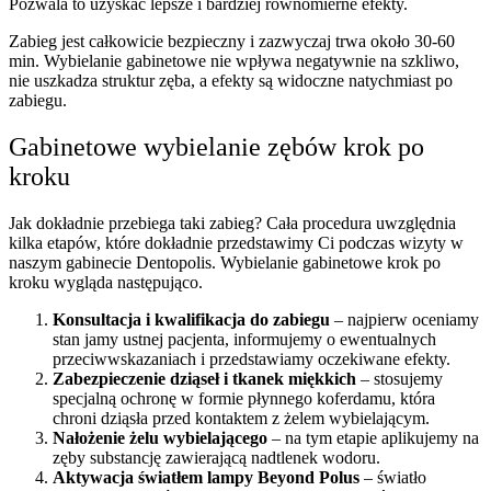
Pozwala to uzyskać lepsze i bardziej równomierne efekty.
Zabieg jest całkowicie bezpieczny i zazwyczaj trwa około 30-60
min. Wybielanie gabinetowe nie wpływa negatywnie na szkliwo,
nie uszkadza struktur zęba, a efekty są widoczne natychmiast po
zabiegu.
Gabinetowe wybielanie zębów krok po
kroku
Jak dokładnie przebiega taki zabieg? Cała procedura uwzględnia
kilka etapów, które dokładnie przedstawimy Ci podczas wizyty w
naszym gabinecie Dentopolis. Wybielanie gabinetowe krok po
kroku wygląda następująco.
Konsultacja i kwalifikacja do zabiegu
– najpierw oceniamy
stan jamy ustnej pacjenta, informujemy o ewentualnych
przeciwwskazaniach i przedstawiamy oczekiwane efekty.
Zabezpieczenie dziąseł i tkanek miękkich
– stosujemy
specjalną ochronę w formie płynnego koferdamu, która
chroni dziąsła przed kontaktem z żelem wybielającym.
Nałożenie żelu wybielającego
– na tym etapie aplikujemy na
zęby substancję zawierającą nadtlenek wodoru.
Aktywacja światłem lampy Beyond Polus
– światło